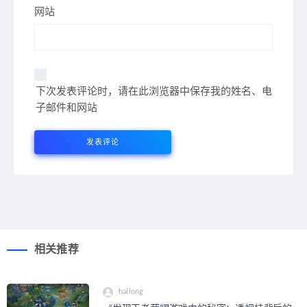
网站
下次发表评论时，请在此浏览器中保存我的姓名、电
子邮件和网站
相关推荐
hailong