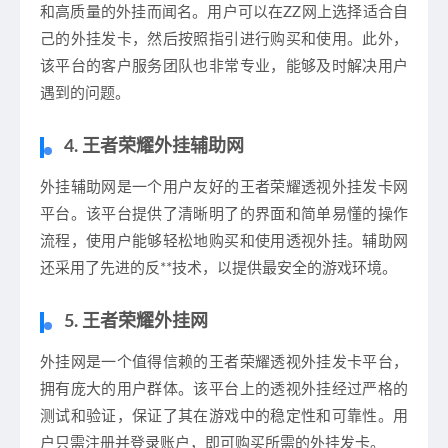
和高质量的外挂而闻名。用户可以在ZZ网上选择适合自
己的外挂发卡，然后按照指引进行购买和使用。此外，
该平台的客户服务团队也非常专业，能够及时解决用户
遇到的问题。
4. 王者荣耀外挂辅助网
外挂辅助网是一个用户友好的王者荣耀透视外挂发卡网
平台。该平台提供了清晰明了的界面和简单易懂的操作
流程，使用户能够轻松地购买和使用透视外挂。辅助网
还采用了先进的反**技术，以提供最安全的游戏环境。
5. 王者荣耀外挂网
外挂网是一个值得信赖的王者荣耀透视外挂发卡平台，
拥有庞大的用户群体。该平台上的透视外挂经过严格的
测试和验证，保证了其在游戏中的稳定性和可靠性。用
户只需注册并登录账户，即可购买所需的外挂发卡。