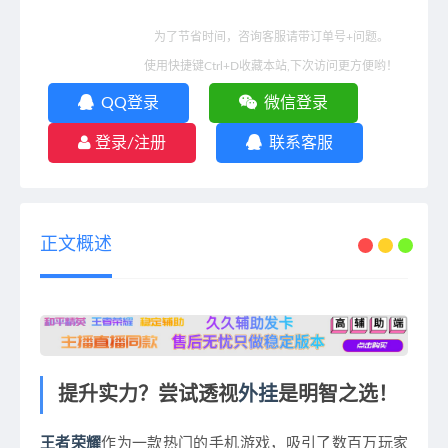
为了节省时间，咨询客服请带订单号+问题。
使用快捷键Ctrl+D收藏本站,下次访问更方便哟！
QQ登录
微信登录
登录/注册
联系客服
正文概述
提升实力？尝试透视
外挂
是明智之选！
王者荣耀
作为一款热门的手机游戏，吸引了数百万玩家