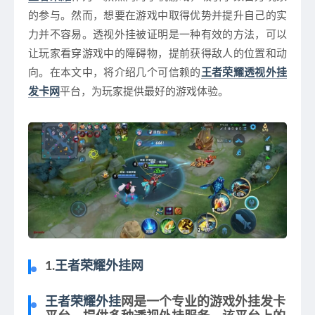
的参与。然而，想要在游戏中取得优势并提升自己的实
力并不容易。透视外挂被证明是一种有效的方法，可以
让玩家看穿游戏中的障碍物，提前获得敌人的位置和动
向。在本文中，将介绍几个可信赖的
王者荣耀透视外挂
发卡网
平台，为玩家提供最好的游戏体验。
1.
王者荣耀外挂网
王者荣耀外挂
网是一个专业的游戏外挂发卡