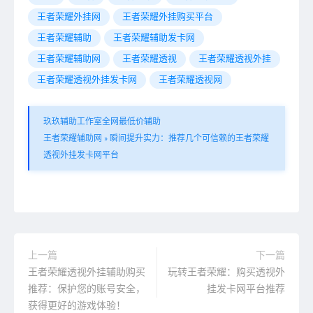
王者荣耀外挂网
王者荣耀外挂购买平台
王者荣耀辅助
王者荣耀辅助发卡网
王者荣耀辅助网
王者荣耀透视
王者荣耀透视外挂
王者荣耀透视外挂发卡网
王者荣耀透视网
玖玖辅助工作室全网最低价辅助
王者荣耀辅助网
»
瞬间提升实力：推荐几个可信赖的王者荣耀
透视外挂发卡网平台
上一篇
下一篇
王者荣耀透视外挂辅助购买
玩转王者荣耀：购买透视外
推荐：保护您的账号安全，
挂发卡网平台推荐
获得更好的游戏体验！