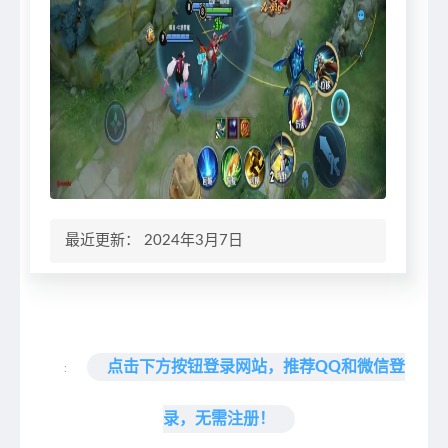
最近更新： 2024年3月7日
点击下方按钮登录网站，推荐QQ和微信登
:
录，无需注册！