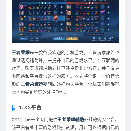
王者荣耀
是一款备受欢迎的手机游戏，许多玩家都希望
通过透视辅助外挂来提升自己的游戏水平。在互联网的
时代，购买透视辅助外挂已经变得非常方便，并且有许
多网站和平台提供这样的服务。本文将介绍一些值得信
赖的
王者荣耀透视
辅助外挂购买平台，让玩家们能够轻
松地购买到所需的外挂软件。
1. XX平台
XX平台是一个专门提供
王者荣耀辅助外挂
的购买平台。
该平台有着丰富的游戏外挂资源，用户可以根据自己的