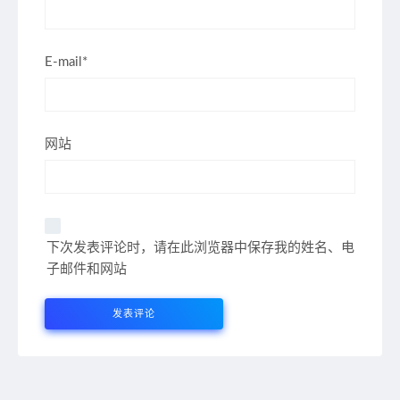
E-mail*
网站
下次发表评论时，请在此浏览器中保存我的姓名、电
子邮件和网站