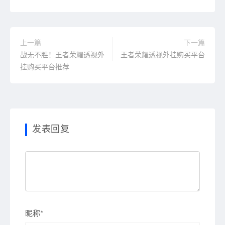
上一篇
下一篇
战无不胜！王者荣耀透视外
王者荣耀透视外挂购买平台
挂购买平台推荐
发表回复
昵称*