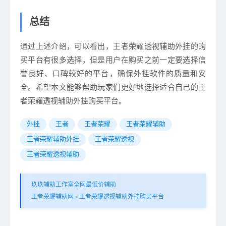
总结
通过上述介绍，可以看出，王者荣耀透视辅助外挂的购
买平台有很多选择，但是用户在购买之前一定要选择信
誉良好、口碑较好的平台，确保外挂软件的质量和安
全。希望本文能够帮助玩家们更好地选择适合自己的王
者荣耀透视辅助外挂购买平台。
外挂
王者
王者荣耀
王者荣耀辅助
王者荣耀辅助外挂
王者荣耀透视
王者荣耀透视辅助
玖玖辅助工作室全网最低价辅助
王者荣耀辅助网
»
王者荣耀透视辅助外挂购买平台