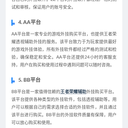
试和审核，保证用户的账号安全。
4. AA平台
AA平台是一家专业的游戏外挂购买平台，也提供王者荣
耀透视辅助外挂的服务。该平台致力于为玩家提供最好
的游戏外挂体验，所有外挂软件都经过严格的测试和检
验，确保稳定和安全。AA平台还提供24小时的客服支
持，用户在购买和使用过程中遇到问题可以随时咨询。
5. BB平台
BB平台是一家值得信赖的
王者荣耀辅助
外挂购买平台。
该平台提供各种类型的外挂软件，包括透视辅助等。用
户可以根据自己的需求选择合适的外挂软件，并且通过
该平台进行购买。BB平台的外挂软件质量有保障，用户
可以放心购买和使用。