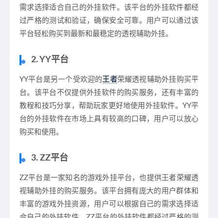
需求选择适合自己的外挂软件。该平台的外挂软件都经
过严格的测试和验证，确保安全可靠。用户可以通过该
平台轻松购买到最新和最稳定的透视辅助外挂。
2. YY平台
YY平台是另一个受欢迎的
王者
荣耀透视辅助外挂购买平
台。该平台不仅提供外挂软件的购买服务，还有丰富的
教程和技巧分享，帮助玩家更好地使用外挂软件。YY平
台的外挂软件在市场上具有较高的口碑，用户可以放心
购买和使用。
3. ZZ平台
ZZ平台是一家知名的游戏外挂平台，也提供王者荣耀透
视辅助外挂的购买服务。该平台拥有庞大的用户群体和
丰富的游戏外挂资源，用户可以根据自己的需求选择适
合自己的外挂软件。ZZ平台的外挂软件都经过严格的测