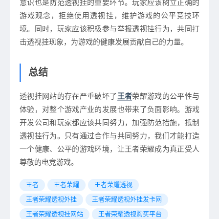
意识也是防范透视挂的重要环节。玩家应该树立正确的
游戏观念，拒绝使用透视挂，维护游戏的公平竞技环
境。同时，玩家应该积极参与举报透视挂行为，共同打
击透视挂现象，为游戏的健康发展贡献自己的力量。
总结
透视挂网站的存在严重破坏了
王者
荣耀游戏的公平性与
体验，对整个游戏产业的发展也带来了负面影响。游戏
开发公司和玩家都应该共同努力，加强防范措施，抵制
透视挂行为。只有通过合作与共同努力，我们才能打造
一个健康、公平的游戏环境，让王者荣耀成为真正受人
尊敬的电竞游戏。
王者
王者荣耀
王者荣耀透视
王者荣耀透视外挂
王者荣耀透视外挂发卡网
王者荣耀透视挂网站
王者荣耀透视购买平台