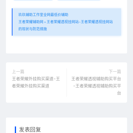
玖玖辅助工作室全网最低价辅助
王者荣耀辅助网
»
王者荣耀透视挂网站–王者荣耀透视挂网站
的现状与防范措施
上一篇
下一篇
王者荣耀外挂购买渠道–王
王者荣耀透视辅助购买平台
者荣耀外挂购买渠道
–王者荣耀透视辅助购买平
台
发表回复