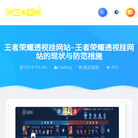
王者荣耀透视挂网站–王者荣耀透视挂网
站的现状与防范措施
2024-04-06
hailong
最近更新
505
当前位置：
王者荣耀辅助网
最近更新
王者荣耀透视挂网站–王者荣耀透视挂网站的现状与防范措施
>
>