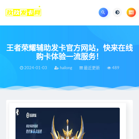
王者荣耀辅助发卡官方网站，快来在线
购卡体验一流服务！
2024-01-03
hailong
最近更新
489
当前位置：
王者荣耀辅助网
最近更新
王者荣耀辅助发卡官方网站，快来在线购卡体验一流服务！
>
>