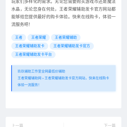
玩家们多样化的需求。无论您需要购买游戏币还是魔法
水晶，无论您身在何处，王者荣耀辅助发卡官方网站都
能够给您提供最好的购卡体验。快来在线购卡，体验一
流服务吧！
王者
王者荣耀
王者荣耀辅助
王者荣耀辅助发卡
王者荣耀辅助发卡官方
王者荣耀辅助发卡平台
玖玖辅助工作室全网最低价辅助
王者荣耀辅助网
»
王者荣耀辅助发卡官方网站，快来在线购卡
体验一流服务！
上一篇
下一篇