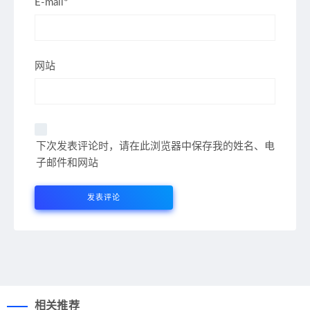
E-mail*
网站
下次发表评论时，请在此浏览器中保存我的姓名、电
子邮件和网站
相关推荐