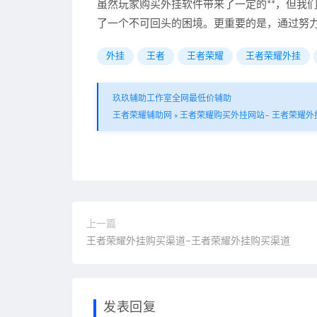
虽然玩家购买外挂软件带来了一定的**，但我
了一个不可回头的困境。更重要的是，通过努
外挂
王者
王者荣耀
王者荣耀外挂
玖玖辅助工作室全网最低价辅助
王者荣耀辅助网
»
王者荣耀购买外挂网站– 王者荣耀
上一篇
王者荣耀外挂购买渠道–王者荣耀外挂购买渠道
发表回复