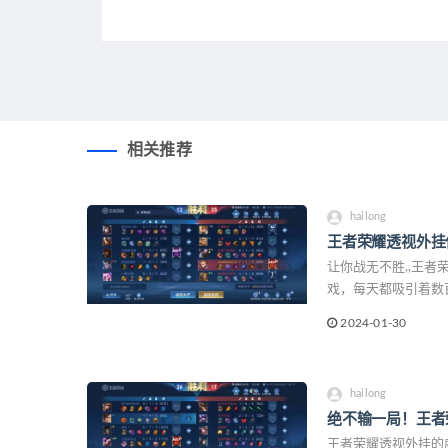
相关推荐
hailong
王者荣耀透视外挂
让你战无不胜,,王
戏，每天都吸引着数
种强大的辅助工具，
2024-01-30
将深入探讨王者荣耀
hailong
绝不输一局！王者
王者荣耀透视外挂的