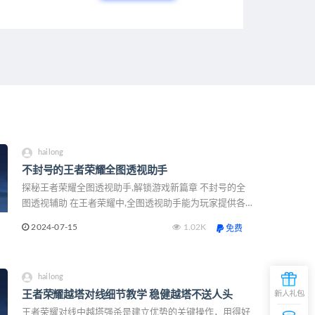
hailong
不封号的王者荣耀全图透视助手
探秘王者荣耀全图透视助手,解锁游戏新篇章 不封号的全
图透视辅助 在王者荣耀中,全图透视助手能为玩家提供各
种有价值的信息,如敌方英雄的位置、血量、装备等。借助
2024-07-15
1.02K
免费
这一强大的工具,玩家可以更好地进行战术部署
hailong
王者荣耀越塔对线细节教学 稳健越塔不送人头
王者荣耀对线中越塔强杀是建立优势的关键操作，用得好