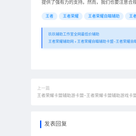
提供了强有力的支持。然而，我们也要注意合
王者
王者荣耀
王者荣耀自瞄辅助
王
玖玖辅助工作室全网最低价辅助
王者荣耀辅助网
»
王者荣耀自瞄辅助卡盟–王者荣耀自瞄
上一篇
王者荣耀卡盟辅助游卡盟–王者荣耀卡盟辅助游戏卡
发表回复