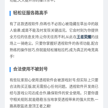
功能,大大提升你的操作水平。
轻松征服各路高手
有了这款透视软件,你再也不必担心被隐藏在草丛中的敌
人偷袭,或是不能及时发现关键战况。它会时刻为你提供
全方位的信息支持,让你无往而不利,从此在
王者荣耀
的战
场上一骑绝尘。只要你掌握好透视软件的各项功能,配合
熟练的操作技巧,你就能轻松摧枯拉朽,成为真正的电竞高
手!
合法使用不被封号
有些玩家担心使用透视软件会被游戏封号,但实际上只要
合法购买正版,就无需担心任何问题。透视软件开发商已
经与游戏公司达成合作,确保软件的安全使用。只要你遵
守相关规则,就能稳稳当当地享受透视带来的强大优势,一
路高歌猛进,登顶王者之巅!