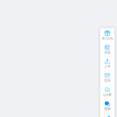
充值
粉
上传
丝
交
签到
流
群
在
线
QQ群
客
服
QQ交谈
客服