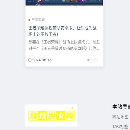
王者荣耀
王者荣耀透视辅助安卓版：让你成为战
场上的不败王者！
想要在《王者荣耀》战场上快速成长、制胜
对手？《王者荣耀透视辅助安卓版》让你拥
有超凡的视野和对战优势，带你轻松走上巅
2024-08-16
353
峰。了解它的强大功能、使用安全和优势，
成为游戏中的真正王者！
本站导
网站地图
TAG标签