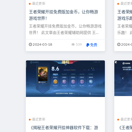
最近更新
最近更
王者荣耀开挂免费版加金币，让你畅游
王者荣
游戏世界！
游戏乐
王者荣耀开挂免费版加金币，让你畅游游戏
王者荣
世界！ 此文章由王者荣耀辅助网提供 王者
乐趣！ 
荣耀，作为中国最受欢迎的手机游戏之一，
来，《
2024-05-18
539
2024-
免费
吸引了数以亿计的玩家加入其中。在这个充
英雄、
满战斗、策略和团队合作的游戏中，金币是
入，成
非常重要的资源之一，可以用来购买英雄、
正是因
皮肤和道具，提升游戏体验。许多玩家在游
其中最
戏中常常因为金币不足而感到困扰，...
了在游戏
最近更新
最近更
《揭秘王者荣耀开挂神器软件下载：游
《王者