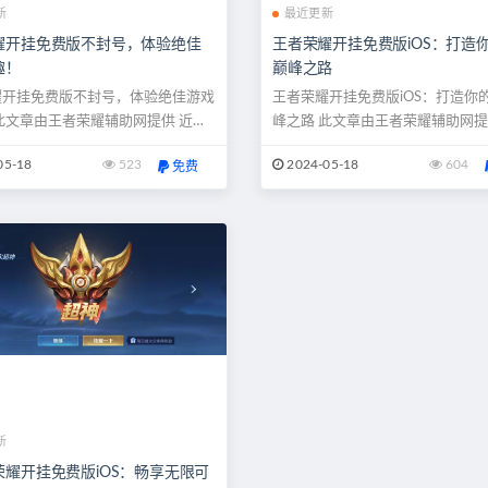
新
最近更新
耀开挂免费版不封号，体验绝佳
王者荣耀开挂免费版iOS：打造
趣！
巅峰之路
耀开挂免费版不封号，体验绝佳游戏
王者荣耀开挂免费版iOS：打造你
此文章由王者荣耀辅助网提供 近年
峰之路 此文章由王者荣耀辅助网提
王者荣耀》以其精美的画面、多样的
经，想要在《王者荣耀》中成为巅
05-18
523
2024-05-18
604
免费
丰富的玩法，吸引了数亿玩家的加
是一项艰苦的挑战。无数的小时投
为了中国最受欢迎的手机游戏之一。
的失败和挫折，让许多玩家望而却
为游戏的火爆，也引发了一些问题，
在，一场革命性的变革正在发生—
为突出的便是开挂现象。很多玩家为
iOS开挂登场！这是一场彻底的游
中获得更大的优势，纷纷寻求...
让你可以在游戏中轻松享受胜利的..
新
荣耀开挂免费版iOS：畅享无限可