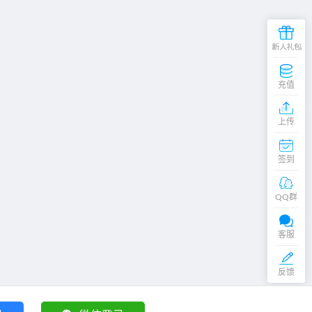
充值
粉
上传
丝
交
签到
流
群
在
线
QQ群
客
服
QQ交谈
客服
QQ交谈
反馈
蒙ICP备2023001791号
京公网安备 156471447