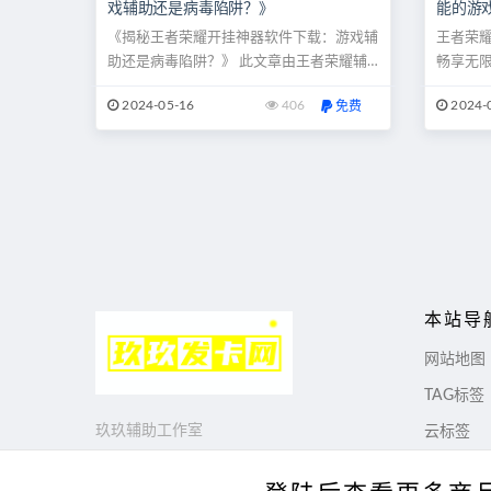
戏辅助还是病毒陷阱？》
能的游
《揭秘王者荣耀开挂神器软件下载：游戏辅
王者荣耀
助还是病毒陷阱？》 此文章由王者荣耀辅
畅享无
助网提供 现象解读 王者荣耀，作为一款风
耀辅助
2024-05-16
406
2024-
免费
靡全球的MOBA游戏，吸引了亿万玩家的热
荣耀，作
情参与。随着游戏的流行，一些玩家为了获
引了数
取更好的游戏体验或者在竞技中获得不正当
利并不
文
的优势，开始寻找各种开挂神器软件下载。
精力去提
章
这些软件声称能够提升游戏技能、...
验高水平
导
航
本站导
网站地图
TAG标签
玖玖辅助工作室
云标签
© 2018 Theme by - 玖玖工作室 & WordPress Theme. All rights 