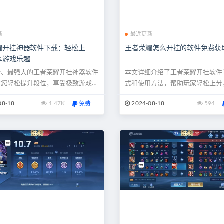
新
最近更新
耀开挂神器软件下载：轻松上
王者荣耀怎么开挂的软件免费获
享游戏乐趣
新、最强大的王者荣耀开挂神器软件
本文详细介绍了王者荣耀开挂软件
助您轻松提升段位，享受极致游戏体
式和使用方法，帮助玩家轻松上分
文详细介绍如何下载与使用这些神
一样的游戏乐趣。文章将提供免费
08-18
1.47K
2024-08-18
594
免费
成为王者峡谷中的顶尖玩家。 此
道和实用的技巧，助你在游戏中取
玖透视外挂辅助网提供 在如今这
此文章由玖玖透视外挂辅助网提供
竞争的游戏世界中，王者荣耀无疑是
的游戏世界中，特别是在像《王者
迎的手游之一。无论是对于新手玩家
样的竞技游戏中，玩家们总是想要
高手，提升段位、获得更高的胜...
的优势，迅速提升段位。这种需求催.