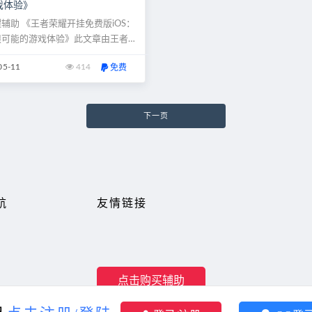
戏体验》
辅助 《王者荣耀开挂免费版iOS：
限可能的游戏体验》此文章由王者荣
网提供挑战极限，尽享游戏乐趣王者
05-11
414
免费
为一款备受瞩目的MOBA游戏，吸
亿玩家的关注与热爱在游戏中取得胜
容易，需要玩家们付出大量的时间和
升技术和策略。 对于一些想要体
下一页
游戏的玩家来说，这无...
航
友情链接
点击购买辅助
reserved