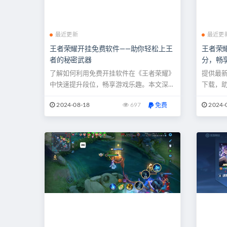
最近更新
最近更
王者荣耀开挂免费软件——助你轻松上王
王者荣
者的秘密武器
分，畅
了解如何利用免费开挂软件在《王者荣耀》
提供最
中快速提升段位，畅享游戏乐趣。本文深入
下载，
解析该软件的优势、使用方法以及注意事
验。本
2024-08-18
697
2024-
免费
项，帮助你在不花费一分钱的情况下，轻松
器，助您
击败对手，成为真正的“王者”。 此文章由玖
文章由玖
玖透视外挂辅助网提供 《王者荣耀》作为
个充满
一款风靡全球的多人在线竞技游戏，吸引了
最受欢
无数玩家的加入。无论你是新手还是...
还是老牌