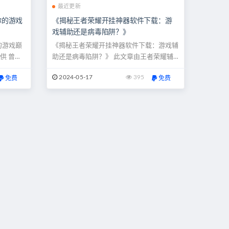
最近更新
你的游戏
《揭秘王者荣耀开挂神器软件下载：游
戏辅助还是病毒陷阱？》
的游戏巅
《揭秘王者荣耀开挂神器软件下载：游戏辅
供 曾
助还是病毒陷阱？》 此文章由王者荣耀辅
峰玩家，
助网提供 现象解读 王者荣耀，作为一款风
2024-05-17
395
免费
免费
入，无数
靡全球的MOBA游戏，吸引了亿万玩家的热
步。但现
情参与。随着游戏的流行，一些玩家为了获
—免费版
取更好的游戏体验或者在竞技中获得不正当
戏改变，
的优势，开始寻找各种开挂神器软件下载。
.
这些软件声称能够提升游戏技能、...