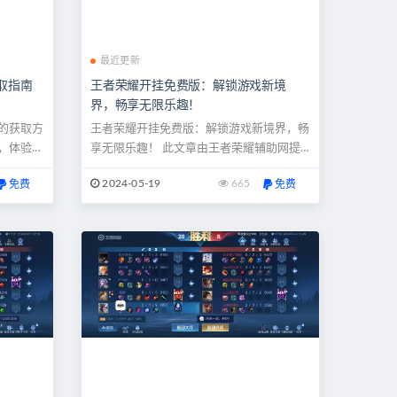
最近更新
取指南
王者荣耀开挂免费版：解锁游戏新境
界，畅享无限乐趣！
的获取方
王者荣耀开挂免费版：解锁游戏新境界，畅
，体验不
享无限乐趣！ 此文章由王者荣耀辅助网提
的下载渠
供 想必每一位热爱王者荣耀的玩家都曾有
2024-05-19
665
免费
免费
得胜利。
过这样的想法：如果能够打破游戏局限，解
 在现今
锁更多英雄、更多皮肤，游戏乐趣将会翻
荣耀》这
倍。但是，传统的挑战模式往往需要付费获
获得更多
取这些资源，对于一些玩家来说，这可能是
..
个不小的负担。现在，这一切都将成为过...